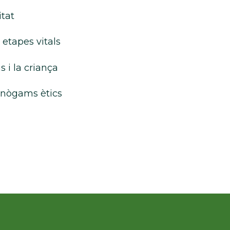
itat
 etapes vitals
 i la criança
onògams ètics