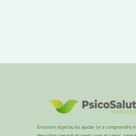
El nostre objectiu és ajudar-te a comprendre mi
descobrir perquè et sents com et sents, pens