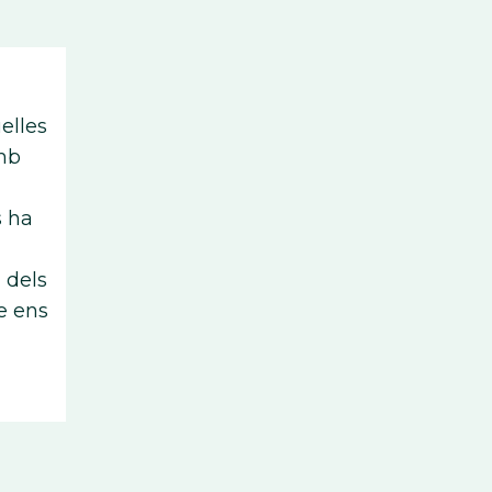
elles
mb
s ha
 dels
e ens