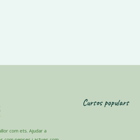
Cursos populars
llor com ets. Ajudar a
es com penses i actues com