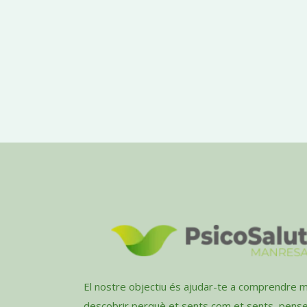
El nostre objectiu és ajudar-te a comprendre mi
descobrir perquè et sents com et sents, pens