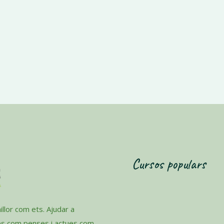
Cursos populars
llor com ets. Ajudar a
es com penses i actues com