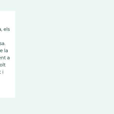
, els
sa.
e la
ent a
olt
 i