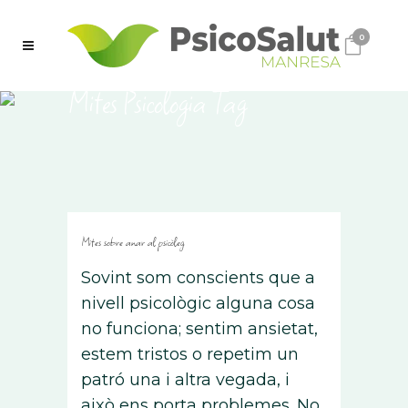
0
Mites Psicologia Tag
Mites sobre anar al psicòleg
Sovint som conscients que a
nivell psicològic alguna cosa
no funciona; sentim ansietat,
estem tristos o repetim un
patró una i altra vegada, i
això ens porta problemes. No