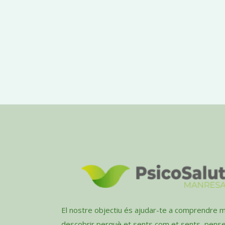
El nostre objectiu és ajudar-te a comprendre mi
descobrir perquè et sents com et sents, pens