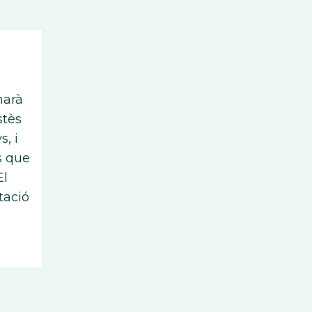
narà
stès
, i
s que
El
tació