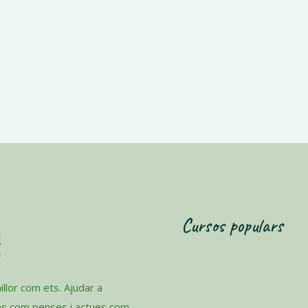
Cursos populars
llor com ets. Ajudar a
es com penses i actues com