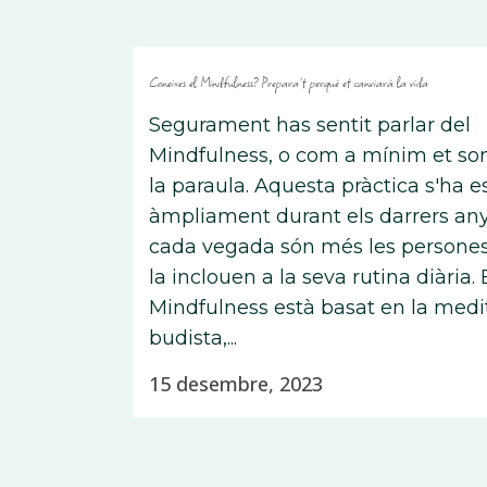
Coneixes el Mindfulness? Prepara’t perquè et canviarà la vida
Segurament has sentit parlar del
Mindfulness, o com a mínim et so
la paraula. Aquesta pràctica s'ha e
àmpliament durant els darrers anys
cada vegada són més les persone
la inclouen a la seva rutina diària. 
Mindfulness està basat en la medi
budista,...
15 desembre, 2023