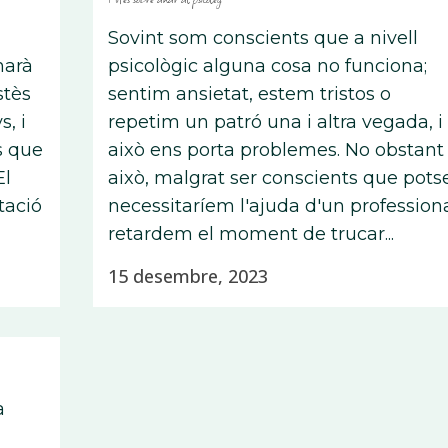
Sovint som conscients que a nivell
narà
psicològic alguna cosa no funciona;
stès
sentim ansietat, estem tristos o
, i
repetim un patró una i altra vegada, i
s que
això ens porta problemes. No obstant
El
això, malgrat ser conscients que pots
tació
necessitaríem l'ajuda d'un professiona
retardem el moment de trucar...
15 desembre, 2023
a