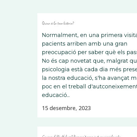
Quina és la teva història?
Normalment, en una primera visita
pacients arriben amb una gran
preocupació per saber què els pas
No és cap novetat que, malgrat qu
psicologia està cada dia més pres
la nostra educació, s'ha avançat m
poc en el treball d'autconeixement
educació...
15 desembre, 2023
Coneixes el Mindfulness? Prepara’t perquè et canviarà la vida