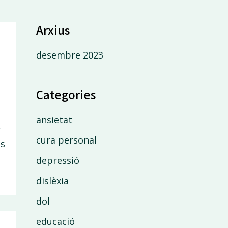
Arxius
desembre 2023
s
Categories
ansietat
r
cura personal
és
depressió
dislèxia
dol
educació