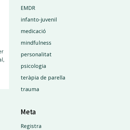
EMDR
infanto-juvenil
medicació
mindfulness
er
personalitat
l,
psicologia
teràpia de parella
trauma
Meta
Registra