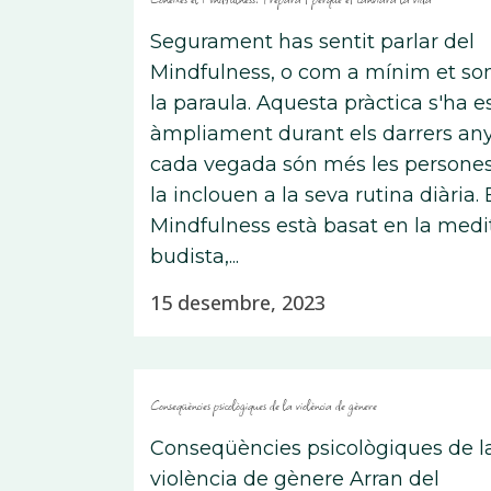
Segurament has sentit parlar del
Mindfulness, o com a mínim et so
la paraula. Aquesta pràctica s'ha e
àmpliament durant els darrers anys
cada vegada són més les persone
la inclouen a la seva rutina diària. 
Mindfulness està basat en la medi
budista,...
15 desembre, 2023
Conseqüències psicològiques de la violència de gènere
Conseqüències psicològiques de l
violència de gènere Arran del