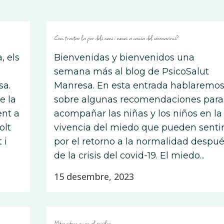
Com tractar la por dels nens i nenes a causa del coronavirus?
, els
Bienvenidas y bienvenidos una
semana más al blog de PsicoSalut
sa.
Manresa. En esta entrada hablaremo
e la
sobre algunas recomendaciones para
ent a
acompañar las niñas y los niños en la
olt
vivencia del miedo que pueden senti
 i
por el retorno a la normalidad despu
de la crisis del covid-19. El miedo...
15 desembre, 2023
Mites sobre anar al psicòleg