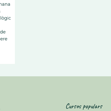
tmana
s
lògic
 de
nere
Cursos populars