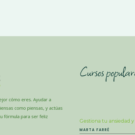
Cursos popular
jor cómo eres. Ayudar a
piensas como piensas, y actúas
 fórmula para ser feliz
Gestiona tu ansiedad y
MARTA FARRÉ