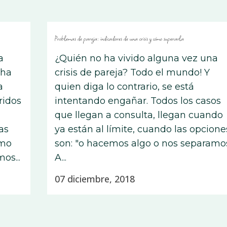
Problemas de pareja: indicadores de una crisis y cómo superarla
a
¿Quién no ha vivido alguna vez una
cha
crisis de pareja? Todo el mundo! Y
a
quien diga lo contrario, se está
ridos
intentando engañar. Todos los casos
que llegan a consulta, llegan cuando
as
ya están al límite, cuando las opcione
omo
son: "o hacemos algo o nos separamos
os...
A...
07 diciembre, 2018