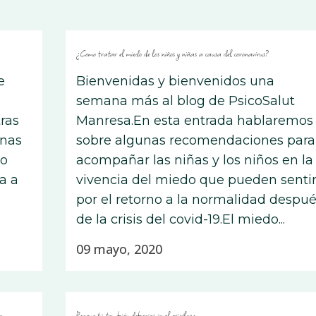
¿Como tratar el miedo de los niños y niñas a causa del coronavirus?
e
Bienvenidas y bienvenidos una
semana más al blog de PsicoSalut
tras
Manresa.En esta entrada hablaremos
onas
sobre algunas recomendaciones para
ño
acompañar las niñas y los niños en la
a a
vivencia del miedo que pueden senti
por el retorno a la normalidad despu
de la crisis del covid-19.El miedo...
09 mayo, 2020
o
Porque tú también deberías ir al psicólogo