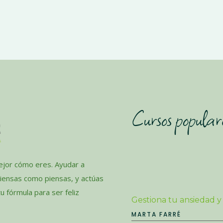
Cursos popular
jor cómo eres. Ayudar a
piensas como piensas, y actúas
 fórmula para ser feliz
Gestiona tu ansiedad y
MARTA FARRÉ