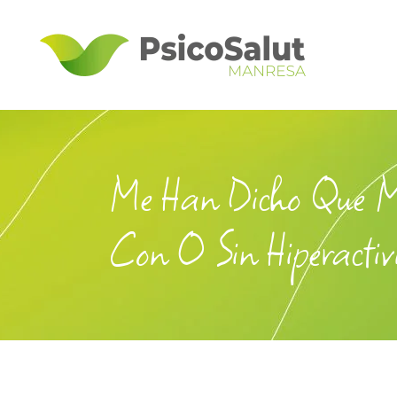
Me Han Dicho Que Mi 
Con O Sin Hiperacti