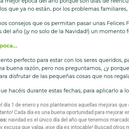
la mejor época del año porque son días de reencuen
r los que ya no están, por los problemas familiares,
nos consejos que os permitan pasar unas Felices 
 del año (¡y no solo de la Navidad!) un momento fe
época…
o perfecto para estar con los seres queridos, par
una buena razón, pero nos preguntamos, ¿y porque 
ra disfrutar de las pequeñas cosas que nos regala
e hacéis durante estas fechas, para aplicarlo a lo
 el día 1 de enero y nos planteamos aquellas mejoras qu
 tanto! Cada día es una buena oportunidad para mejorar e
os:
navidad es el único día del año que tenemos marcado
y excusa que valga, ¡ese día es intocable! Buscad otros 