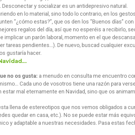
Desconectar y socializar es un antidepresivo natural.
iendo en lo material, sino todo lo contrario, en los gest
nten “¿cómo estas?”, que os den los “Buenos días” con u
ejores regalos del día, así que no esperéis a recibirlo, s
e implicar un parón laboral, momento en el que descan
cer tareas pendientes…). De nuevo, buscad cualquier excu
os gustaría hacer.
a Navidad…
ue no os gusta:
a menudo en consulta me encuentro con 
sumismo… Cada uno de vosotros tiene una razón para verse
estar mal eternamente en Navidad, sino que os animamos
sta llena de estereotipos que nos vemos obligados a cump
puedes quedar en casa, etc.). No se puede estar más equiv
nico y adaptable a nuestras necesidades. Pasa estas fec