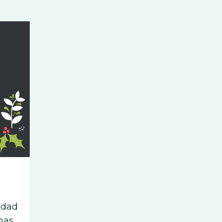
idad
has