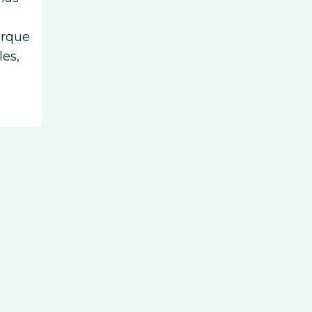
orque
les,