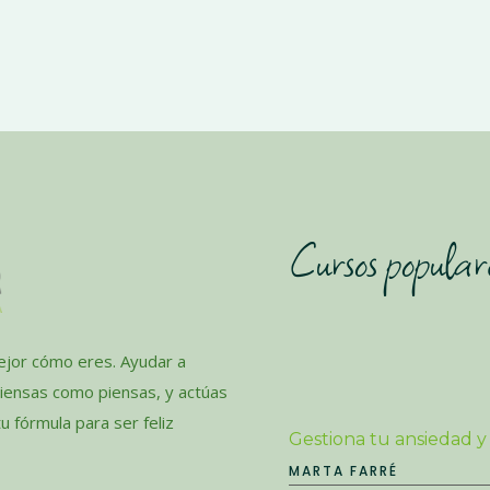
Cursos popular
jor cómo eres. Ayudar a
piensas como piensas, y actúas
 fórmula para ser feliz
Gestiona tu ansiedad y
MARTA FARRÉ