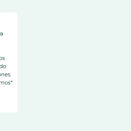
na
os
ndo
iones
mos".