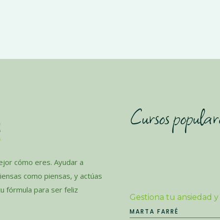
Cursos popular
jor cómo eres. Ayudar a
piensas como piensas, y actúas
 fórmula para ser feliz
Gestiona tu ansiedad y
MARTA FARRÉ