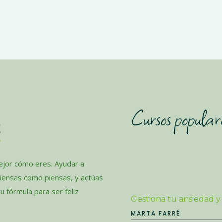
Cursos popular
jor cómo eres. Ayudar a
piensas como piensas, y actúas
 fórmula para ser feliz
Gestiona tu ansiedad y
MARTA FARRÉ