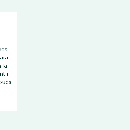
mos
ara
 la
ntir
spués