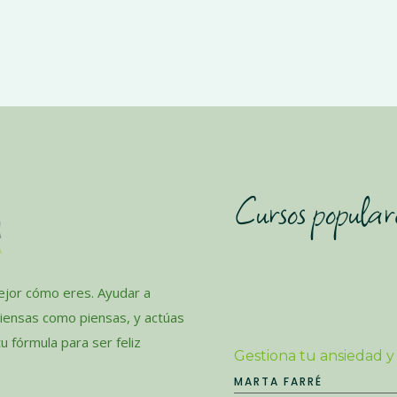
Cursos popular
jor cómo eres. Ayudar a
piensas como piensas, y actúas
 fórmula para ser feliz
Gestiona tu ansiedad y
MARTA FARRÉ