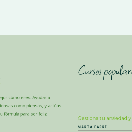
Cursos popular
jor cómo eres. Ayudar a
piensas como piensas, y actúas
 fórmula para ser feliz
Gestiona tu ansiedad y
MARTA FARRÉ