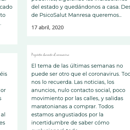
ocado
del estado y quedándonos a casa. De
sto
de PsicoSalut Manresa queremos...
.
17 abril, 2020
Propósitos durante el coronavirus
El tema de las últimas semanas no
éis
puede ser otro que el coronavirus. To
nos lo recuerda. Las noticias, los
lor
anuncios, nulo contacto social, poco
s
movimiento por las calles, y salidas
maratonianas a comprar. Todos
 al
estamos angustiados por la
es
incertidumbre de saber cómo