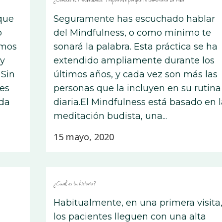
que
Seguramente has escuchado hablar
o
del Mindfulness, o como mínimo te
amos
sonará la palabra. Esta práctica se ha
 y
extendido ampliamente durante los
 Sin
últimos años, y cada vez son más las
tes
personas que la incluyen en su rutina
uda
diaria.El Mindfulness está basado en l
meditación budista, una...
15 mayo, 2020
¿Cual es tu historia?
Habitualmente, en una primera visita
los pacientes lleguen con una alta