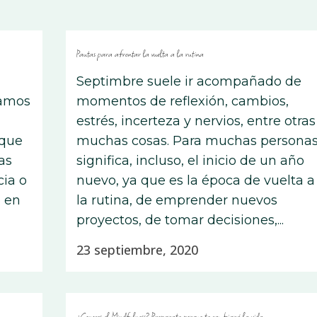
Pautas para afrontar la vuelta a la rutina
Septimbre suele ir acompañado de
íamos
momentos de reflexión, cambios,
estrés, incerteza y nervios, entre otras
 que
muchas cosas. Para muchas persona
as
significa, incluso, el inicio de un año
cia o
nuevo, ya que es la época de vuelta a
o en
la rutina, de emprender nuevos
proyectos, de tomar decisiones,...
23 septiembre, 2020
¿Conoces el Mindfulness? Preparate porque te cambiará la vida