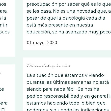
mos
preocupación por saber qué es lo que
ara
se les pasa. No es una novedad que, a
 la
pesar de que la psicología cada día
ntir
está más presente en nuestra
spués
educación, se ha avanzado muy poco..
01 mayo, 2020
Gestión emocional en tiempos de coronavirus
o
La situación que estamos viviendo
durante las últimas semanas no está
os
siendo para nada fácil. Se nos ha
pedido responsabilidad y en general l
para
estamos haciendo todo lo bien que
.El
podemos, siguiendo las indicaciones