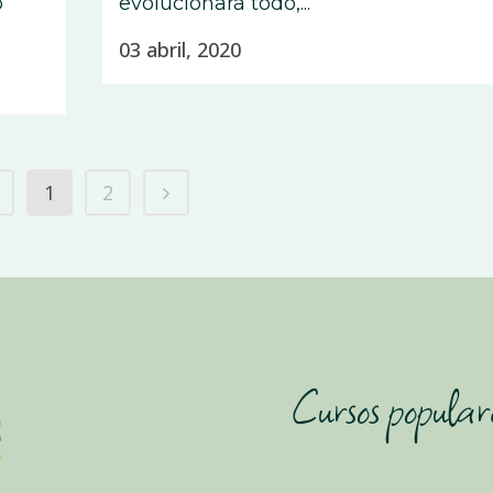
o
evolucionará todo,...
03 abril, 2020
1
2
Cursos popular